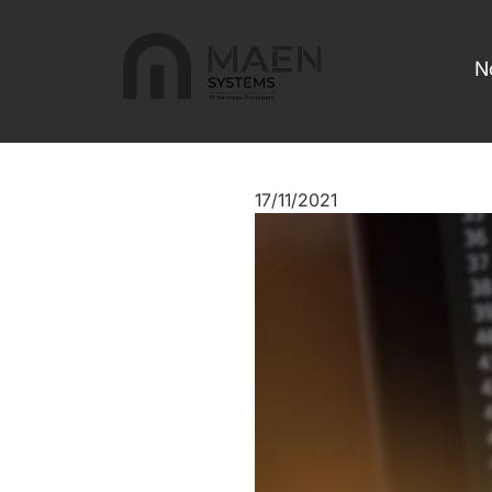
N
17/11/2021