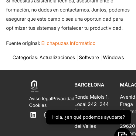
Si necesitas asistencia técnica, asesoramiento o
formación, no dudes en contactarnos. Juntos, podemos
asegurar que este cambio sea una oportunidad para
optimizar tus sistemas y fortalecer tu productividad.
Fuente original:
El chapuzas Informático
Categorías:
Actualizaciones
|
Software
|
Windows
BARCELONA
MÁLA
Ronda Maiols 1,
Avenid
Aviso legal
Privacidad
Local 242 |244
Fraga
Cookies
|246
Iribarn
Hola, ¿en qué podemos ayudarte?
08192 Sant Quirze
6
del Vallès
29620
Torrem