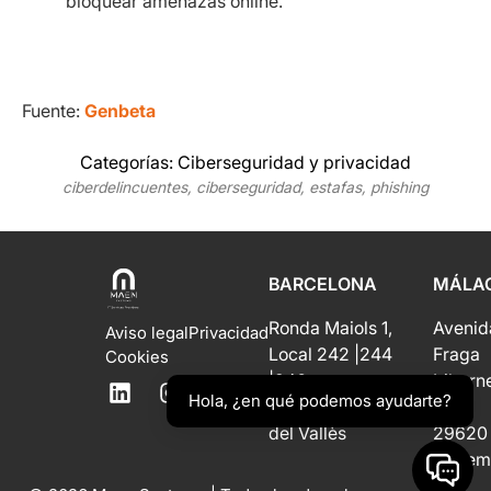
bloquear amenazas online.
Fuente:
Genbeta
Categorías:
Ciberseguridad y privacidad
ciberdelincuentes
,
ciberseguridad
,
estafas
,
phishing
BARCELONA
MÁLA
Ronda Maiols 1,
Avenid
Aviso legal
Privacidad
Local 242 |244
Fraga
Cookies
|246
Iribarn
Hola, ¿en qué podemos ayudarte?
08192 Sant Quirze
6
del Vallès
29620
Torrem
Open 